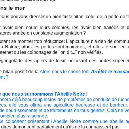
ns le mur
nous pouvons dresser un bien triste bilan: celui de la perte de 
avoir bien nourri leurs colonies, les avoir bien traitées et 
e après année en constante augmentation ?
ant se montrer trop réductrice: L'apiculture n'a rien de commun
 la Nature, alors les pertes sont moindres, et elles le sont en
ternet ou les colportages de "on dit..." non vérifiés.
ringolade des apiers de loisir, accusant des pertes supéri
e bilan positif de la
Alors nous le crions fort:
Arrêtez le massac
nt ?
le que nous surnommons l'Abeille Noire !
 posera déjà beaucoup moins de problèmes de conduite de rucher
ées, elle vous offrira une apiculture heureuse et de bonheur
de nourrissements et de traitements en tous genres. Cela ne veut
 combien plus raisonnée.
e colportent présentant l'Abeille Noire comme une
abeille a
 dires démontrent parfaitement qu'ils ne la connaissent pas.