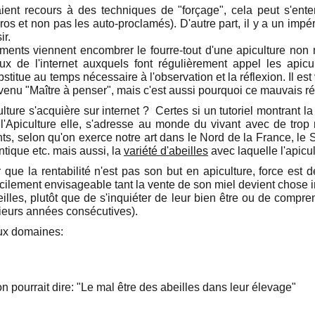
ient recours à des techniques de "forçage", cela peut s'ente
ros et non pas les auto-proclamés). D'autre part, il y a un impéra
ir.
ments viennent encombrer le fourre-tout d'une apiculture non m
ux de l'internet auxquels font régulièrement appel les apic
itue au temps nécessaire à l'observation et la réflexion. Il est 
nu "Maître à penser", mais c'est aussi pourquoi ce mauvais réfl
lture s'acquière sur internet ? Certes si un tutoriel montrant 
ce, l'Apiculture elle, s'adresse au monde du vivant avec de t
ts, selon qu'on exerce notre art dans le Nord de la France, le 
ntique etc. mais aussi, la
variété d'abeilles
avec laquelle l'apicul
er que la rentabilité n'est pas son but en apiculture, force est
icilement envisageable tant la vente de son miel devient chose i
eilles, plutôt que de s'inquiéter de leur bien être ou de compr
sieurs années consécutives).
eux domaines:
 pourrait dire: "Le mal être des abeilles dans leur élevage"