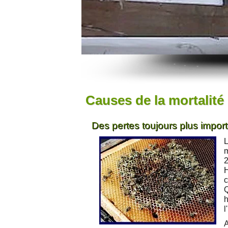
Causes de la mortalité 
Des pertes toujours plus import
L
m
2
H
c
Q
l
A