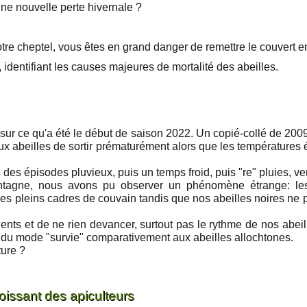
ne nouvelle perte hivernale ?
re cheptel, vous êtes en grand danger de remettre le couvert e
identifiant les causes majeures de mortalité des abeilles.
r sur ce qu'a été le début de saison 2022. Un copié-collé de 2009
 aux abeilles de sortir prématurément alors que les température
des épisodes pluvieux, puis un temps froid, puis "re" pluies, vent
agne, nous avons pu observer un phénomène étrange: les a
es pleins cadres de couvain tandis que nos abeilles noires ne
ients et de ne rien devancer, surtout pas le rythme de nos abei
e du mode "survie" comparativement aux abeilles allochtones.
ture ?
oissant des apiculteurs