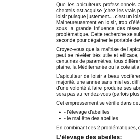
Que les apiculteurs professionnels a
cheptels est acquise (chez les vrais p
loisir puisque justement.... c'est un lois
Malheureusement en loisir, trop d'élé
sous la grande influence des résea
problématique. Cette recherche se subst
seconde pour dégainer le portable deve
Croyez-vous que la maîtrise de l'apicu
peut se révéler très utile et effica
centaines de paramètres, tous différen
plaine, la Méditerranée ou la cote atla
L'apiculteur de loisir a beau vocifér
majorité, une année sans miel est diff
d'une volonté à faire produire ses ab
sera pas au rendez-vous (parfois plu
Cet empressement se vérifie dans d
- l'élevage d'abeilles
- le mal être des abeilles
En combinant ces 2 problématiques, on
L'élevage des abeilles: