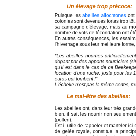
Un élevage trop précoce:
Puisque les
abeilles allochtones
ont 
colonies sont devenues fortes trop tôt.
sa campagne d'élevage, mais au mome
nombre de vols de fécondation ont été
En autres conséquences, les essaims
l'hivernage sous leur meilleure forme
*
Les abeilles nourries artificielleme
dopant par des apports nourriciers (sir
qu'il est dans le cas de ce Beekeepe
location d'une ruche, juste pour les 
euros qui tombent !"
L'échelle n'est pas la même certes, mai
Le mal-être des abeilles:
Les abeilles ont, dans leur très gran
bien, il sait les nourrir non seuleme
(pollen).
Est-il utile de rappeler et marteler ic
de gelée royale, constitue la princ