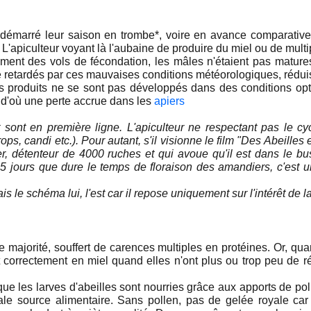
démarré leur saison en trombe*, voire en avance comparativem
 L'apiculteur voyant là l'aubaine de produire du miel ou de multip
nt des vols de fécondation, les mâles n'étaient pas mature
 retardés par ces mauvaises conditions météorologiques, réduis
 produits ne se sont pas développés dans des conditions opt
, d'où une perte accrue dans les
apiers
nt sont en première ligne. L'apiculteur ne respectant pas le cy
ops, candi etc.). Pour autant, s'il visionne le film "Des Abeille
r, détenteur de 4000 ruches et qui avoue qu'il est dans le b
15 jours que dure le temps de floraison des amandiers, c'est u
s le schéma lui, l'est car il repose uniquement sur l'intérêt de l
de majorité, souffert de carences multiples en protéines. Or, q
nt correctement en miel quand elles n'ont plus ou trop peu de
i que les larves d'abeilles sont nourries grâce aux apports de po
ipale source alimentaire. Sans pollen, pas de gelée royale c