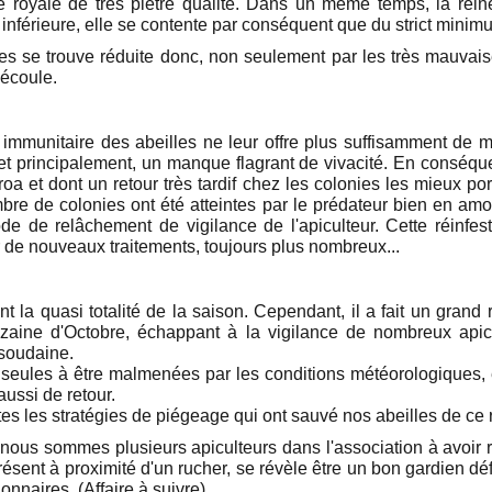
 royale de très piètre qualité. Dans un même temps, la reine
inférieure, elle se contente par conséquent que du strict minim
lles se trouve réduite donc, non seulement par les très mauvai
découle.
e immunitaire des abeilles ne leur offre plus suffisamment de
et principalement, un manque flagrant de vivacité. En conséq
rroa et dont un retour très tardif chez les colonies les mieux por
ombre de colonies ont été atteintes par le prédateur bien en am
de de relâchement de vigilance de l'apiculteur. Cette réinfest
 de nouveaux traitements, toujours plus nombreux...
t la quasi totalité de la saison. Cependant, il a fait un gran
zaine d'Octobre, échappant à la vigilance de nombreux apicu
 soudaine.
es seules à être malmenées par les conditions météorologiques
aussi de retour.
s les stratégies de piégeage qui ont sauvé nos abeilles de ce 
 nous sommes plusieurs apiculteurs dans l'association à avoir 
présent à proximité d'un rucher, se révèle être un bon gardien d
ionnaires. (Affaire à suivre).