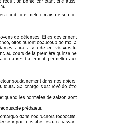
 réduit sa ponte car étant elle aussi
um.
ses conditions météo, mais de surcroît
 moyens de défenses. Elles deviennent
uence, elles auront beaucoup de mal à
tantes, aura raison de leur vie vers le
ont, au cours de la première quinzaine
ation après traitement, permettra aux
d retour soudainement dans nos apiers,
lteurs. Sa charge s'est révélée être
, et quand les normales de saison sont
redoutable prédateur.
remarqué dans nos ruchers respectifs,
éfenseur pour nos abeilles en chassant