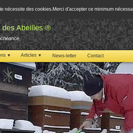
ite nécessite des cookies.Merci d'accepter ce minimum nécess
 des Abeilles ®
'échéance
ons
Articles
▼
▼
News-letter
Contact