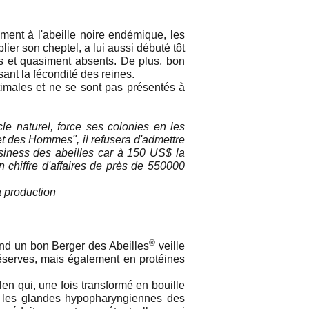
ent à l'abeille noire endémique, les
lier son cheptel, a lui aussi débuté tôt
s et quasiment absents. De plus, bon
ant la fécondité des reines.
imales et ne se sont pas présentés à
cle naturel, force ses colonies en les
s et des Hommes", il refusera d'admettre
usiness des abeilles car à 150 US$ la
n chiffre d'affaires de près de 550000
a production
®
uand un bon Berger des Abeilles
veille
 réserves, mais également en protéines
llen qui, une fois transformé en bouille
ar les glandes hypopharyngiennes des