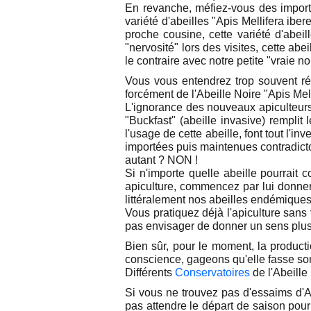
En revanche, méfiez-vous des importa
variété d'abeilles "Apis Mellifera ib
proche cousine, cette variété d'abei
"nervosité" lors des visites, cette abe
le contraire avec notre petite "vraie noi
Vous vous entendrez trop souvent réto
forcément de l'Abeille Noire "Apis Mell
L'ignorance des nouveaux apiculteurs 
"Buckfast" (abeille invasive) remplit
l'usage de cette abeille, font tout l'i
importées puis maintenues contradicto
autant ? NON !
Si n'importe quelle abeille pourrait c
apiculture, commencez par lui donner
littéralement nos abeilles endémiques
Vous pratiquez déjà l'apiculture sans
pas envisager de donner un sens plus 
Bien sûr, pour le moment, la producti
conscience, gageons qu'elle fasse so
Différents
Conservatoires
de l'Abeille
Si vous ne trouvez pas d'essaims d'Ab
pas attendre le départ de saison pour c