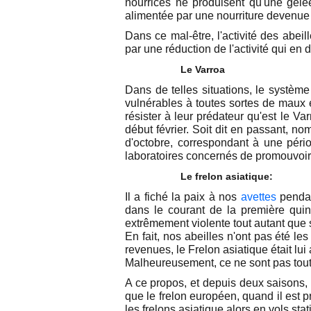
nourrices ne produisent qu'une gelée
alimentée par une nourriture devenue 
Dans ce mal-être, l'activité des abei
par une réduction de l'activité qui en 
Le Varroa
Dans de telles situations, le systèm
vulnérables à toutes sortes de maux 
résister à leur prédateur qu'est le Va
début février. Soit dit en passant, n
d'octobre, correspondant à une pério
laboratoires concernés de promouvoir
Le frelon asiatique:
Il a fiché la paix à nos
avettes
pendan
dans le courant de la première quin
extrêmement violente tout autant que
En fait, nos abeilles n'ont pas été l
revenues, le Frelon asiatique était lui 
Malheureusement, ce ne sont pas toute
A ce propos, et depuis deux saisons,
que le frelon européen, quand il est 
les frelons asiatique alors en vols stat