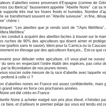
teurs d'abeilles noires provenant d'Espagne (comme de Grèce) 
erensis (ou Iberica)" faussement appelée "Abeille Noire" car s
lle supporte très mal les hivers froids et humides. Nombre d'
ille se transformant souvent en "Abeille suiveuse", in fine, désag
re" chérie !.
rquer: "Les abeilles que je vends sont de "l'Apis Mellifera".
ifera Mellifera"
les conduit à acquérir des abeilles faciles à trouver sur le mar
 les ruches de 90% des apiculteurs qui disent aimer et protég
nverse (parfois sans le savoir). Idem pour la Carnica ou la Cauca
irement en élevage par des apiculteurs français... Est-ce que c
onvenir pour débuter votre apiculture, s'il vous plait ne suive
 du sens en respectant l'ordre établi des espèces, pas celui d
 par la fécondation de nos jeunes reines.
 vous soucier outre mesure de la race d'abeille avec laquelle vo
profond à celle ci ?
on d'abeilles noires en France est assez confidentielle, mais g
n grand retour en force ces prochaines années.
 Noire ont été créés en France
eille Noire à acheter malgré son prix plus élevé, n'hésitez pas 
e faire, et d'ailleurs le premier piège qui vous est tendu est celu