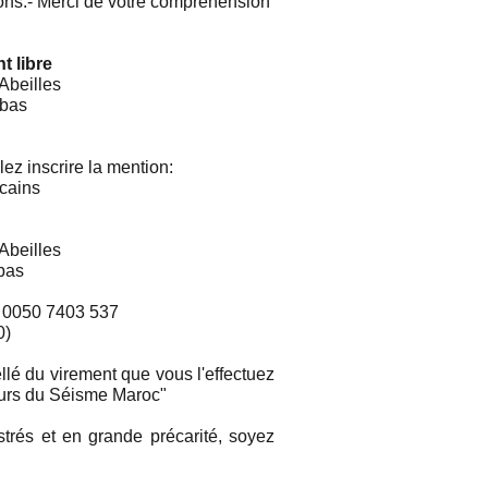
ions.- Merci de votre compréhension
 libre
Abeilles
 bas
ez inscrire la mention:
cains
Abeilles
bas
 0050 7403 537
0)
ellé du virement que vous l'effectuez
eurs du Séisme Maroc"
trés et en grande précarité, soyez