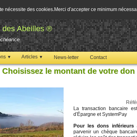
ite nécessite des cookies.Merci d'accepter ce minimum nécess
 des Abeilles ®
'échéance
ons
Articles
▼
▼
News-letter
Contact
Choisissez le montant de votre don
Réfé
La transaction bancaire e
d'Épargne et SystemPay
Pour les dons inférieurs
parvenir un chèque bancair