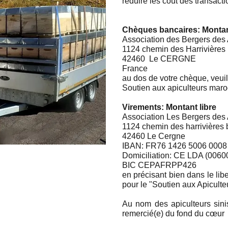
réduire les coût des transact
Chèques bancaires: Montant
Association des Bergers des 
1124 chemin des Harrivières
42460 Le CERGNE
France
au dos de votre chèque, veuill
Soutien aux apiculteurs maro
Virements: Montant libre
Association Les Bergers des 
1124 chemin des harrivières 
42460 Le Cergne
IBAN: FR76 1426 5006 0008
Domiciliation: CE LDA (0060
BIC CEPAFRPP426
en précisant bien dans le lib
pour le "Soutien aux Apicult
Au nom des apiculteurs sinis
remercié(e) du fond du cœur